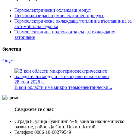
Термоелектрически охлаждащ модул
Персонализиран термоелектричен продукт
Термоелектрическа охлаждаща/топлинна възглавница за
автомобилна седалка
Термоелектрична подложка за сън за охлаждане/
затопляне
бюлетин
Още+
28 юли 2026 г.
В кои области има микро-термоелектрически...
Свържете се с нас
Сграда 8, улица Гуанпинг № 9, зона за икономическо
развитие, район Да Син, Пекин, Китай
Телефон: 0086-10-60279549