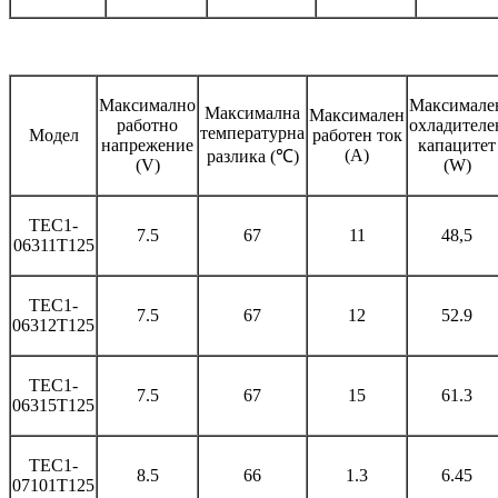
Максимално
Максимале
Максимална
Максимален
работно
охладителе
температурна
Модел
работен ток
напрежение
капацитет
(A)
разлика (℃)
(V)
(W)
TEC1-
7.5
67
11
48,5
06311T125
TEC1-
7.5
67
12
52.9
06312T125
TEC1-
7.5
67
15
61.3
06315T125
TEC1-
8.5
66
1.3
6.45
07101T125