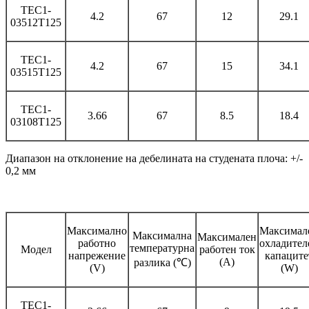
TEC1-
4.2
67
12
29.1
03512T125
TEC1-
4.2
67
15
34.1
03515T125
TEC1-
3.66
67
8.5
18.4
03108T125
Диапазон на отклонение на дебелината на студената плоча: +/-
0,2 мм
Максимално
Максимал
Максимална
Максимален
работно
охладител
температурна
Модел
работен ток
напрежение
капаците
(A)
разлика (℃)
(V)
(W)
TEC1-