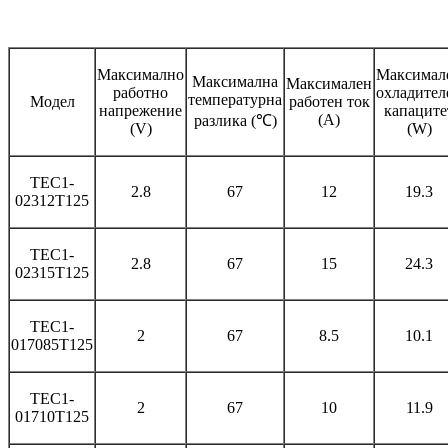
Максимално
Максимал
Максимална
Максимален
работно
охладител
температурна
Модел
работен ток
напрежение
капаците
(A)
разлика (℃)
(V)
(W)
TEC1-
2.8
67
12
19.3
02312T125
TEC1-
2.8
67
15
24.3
02315T125
TEC1-
2
67
8.5
10.1
017085T125
TEC1-
2
67
10
11.9
01710T125