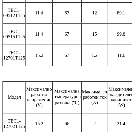
TEC1-
11.4
67
12
89.1
09512T125
TEC1-
11.4
67
15
99.8
09515T125
TEC1-
15.2
67
1.2
11.6
12701T125
Максимално
Максимале
Максимална
Максимален
работно
охладителе
температурна
Модел
работен ток
напрежение
капацитет
(A)
разлика (℃)
(V)
(W)
TEC1-
15.2
66
2
21.4
12702T125