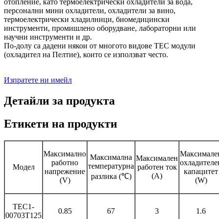
отопление, като термоелектрически охладители за вода,
персонални мини охладители, охладители за вино,
термоелектрически хладилници, биомедицински
инструменти, промишлено оборудване, лабораторни или
научни инструменти и др.
По-долу са дадени някои от многото видове TEC модули
(охладител на Пелтие), които се използват често.
Изпратете ни имейл
Детайли за продукта
Етикети на продукти
Максимално
Максимале
Максимална
Максимален
работно
охладителе
температурна
Модел
работен ток
напрежение
капацитет
(A)
разлика (℃)
(V)
(W)
TEC1-
0.85
67
3
1.6
00703T125